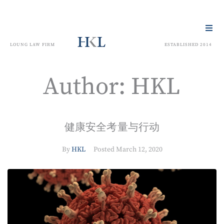
LOUNG LAW FIRM
ESTABLISHED 2014
Author:
HKL
健康安全考量与行动
By
HKL
Posted
March 12, 2020