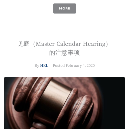
MORE
见庭（Master Calendar Hearing）
的注意事项
By
HKL
Posted
February 4, 2020