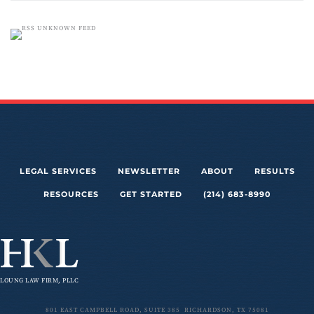
UNKNOWN FEED
LEGAL SERVICES
NEWSLETTER
ABOUT
RESULTS
RESOURCES
GET STARTED
(214) 683-8990
LOUNG LAW FIRM, PLLC
801 EAST CAMPBELL ROAD, SUITE 385 RICHARDSON, TX 75081