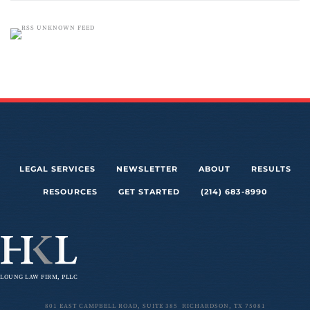
UNKNOWN FEED
LEGAL SERVICES
NEWSLETTER
ABOUT
RESULTS
RESOURCES
GET STARTED
(214) 683-8990
LOUNG LAW FIRM, PLLC
801 EAST CAMPBELL ROAD, SUITE 385 RICHARDSON, TX 75081