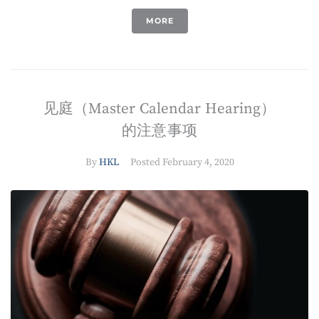
MORE
见庭（Master Calendar Hearing）
的注意事项
By
HKL
Posted
February 4, 2020