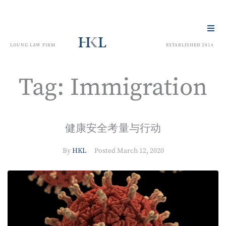
LOUNG LAW FIRM
ESTABLISHED 2014
Tag:
Immigration
健康安全考量与行动
By
HKL
Posted
March 12, 2020