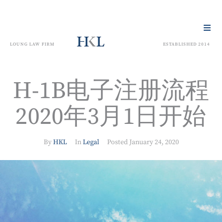
LOUNG LAW FIRM
ESTABLISHED 2014
H-1B电子注册流程
2020年3月1日开始
By
HKL
In
Legal
Posted
January 24, 2020